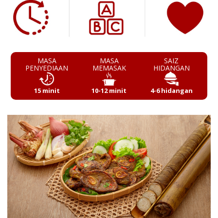
MASA
MASA
SAIZ
PENYEDIAAN
MEMASAK
HIDANGAN
15 minit
10-12 minit
4-6 hidangan