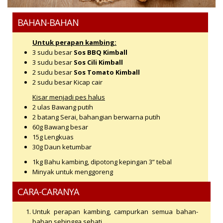
BAHAN-BAHAN
Untuk perapan kambing:
3 sudu besar
Sos BBQ Kimball
3 sudu besar
Sos Cili Kimball
2 sudu besar
Sos Tomato Kimball
2 sudu besar Kicap cair
Kisar menjadi pes halus
2 ulas Bawang putih
2 batang Serai, bahangian berwarna putih
60g Bawang besar
15g Lengkuas
30g Daun ketumbar
1kg Bahu kambing, dipotong kepingan 3” tebal
Minyak untuk menggoreng
CARA-CARANYA
Untuk perapan kambing, campurkan semua bahan-
bahan sehingga sebati.