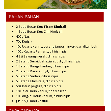
BAHAN-BAHAN
2 Sudu Besar
Sos Tiram Kimball
1 Sudu Besar
Sos Cilli Kimball
400g
Nasi
70g
Kerisik
10g
Udang kering, goreng tanpa minyak dan ditumbuk
100g
Kacang Panjang, dihiris nipis
4 Biji
Bawang merah, dihiris nipis
2 Batang
Serai, bahagian putih, dihiris nipis
1 Batang
Bunga kantan, dihiris nipis
2 Batang
Daun kunyit, dihiris nipis
5 Batang
Saderi, dihiris nipis
5 Batang
Ulam raja, dihiris nipis
50g
Daun pegaga, dihiris nipis
10 Helai
Daun kaduk, finely sliced
10 Tangkai
Daun kesum, dihiris nipis
Jus 2 biji limau kasturi
CARA-CARANYA