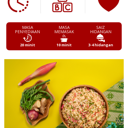
MASA
MASA
SAIZ
PENYEDIAAN
MEMASAK
HIDANGAN
20 minit
10 minit
3-4 hidangan