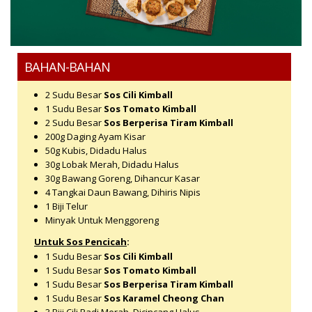
BAHAN-BAHAN
2 Sudu Besar
Sos Cili Kimball
1 Sudu Besar
Sos Tomato Kimball
2 Sudu Besar
Sos Berperisa Tiram Kimball
200g
Daging Ayam Kisar
50g
Kubis, Didadu Halus
30g
Lobak Merah, Didadu Halus
30g
Bawang Goreng, Dihancur Kasar
4 Tangkai
Daun Bawang, Dihiris Nipis
1 Biji
Telur
Minyak Untuk Menggoreng
Untuk Sos Pencicah
:
1 Sudu Besar
Sos Cili Kimball
1 Sudu Besar
Sos Tomato Kimball
1 Sudu Besar
Sos Berperisa Tiram Kimball
1 Sudu Besar
Sos Karamel Cheong Chan