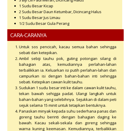
3 Biji
Cili Padi Merah, Dicincang Halus
1 Sudu Besar
Kicap
2 Sudu Besar
Daun Ketumbar, Dicincang Halus
1 Sudu Besar
Jus Limau
1/2 Sudu Besar
Gula Perang
CARA-CARANYA
Untuk sos pencicah, kacau semua bahan sehingga
sebati dan ketepikan.
Ambil sebiji tauhu pok, guting potongan silang di
bahagian atas, kemudiannya perlahan-lahan
terbalikkan ia. Keluarkan isi putih perlahan-lahan dan
campurkan isi dengan bahan-bahan inti sehingga
sebati. Ketepikan cawan kulit tauhu.
Sudukan 1 sudu besar inti ke dalam cawan kulit tauhu,
tekan bawah sehigga padat. Ulangi langkah untuk
bahan-bahan yang selebihnya. Sejukkan di dalam peti
sejuk selama 15 minit untuk tetapkan bentuknya.
Panaskan minyak kepada suhu sederhana panas dan
goreng tauhu berinti dengan bahagian daging ke
bawah. Kacau sekali-sekala dan goreng sehingga
warna kuning keemasan. Kemudiannya, terbalikkan