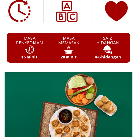
MASA
MASA
SAIZ
PENYEDIAAN
MEMASAK
HIDANGAN
15 minit
20 minit
4-6 hidangan