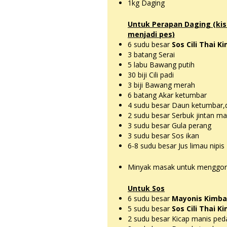
1kg Daging
Untuk Perapan Daging (kis
menjadi pes)
6 sudu besar
Sos Cili Thai Ki
3 batang Serai
5 labu Bawang putih
30 biji Cili padi
3 biji Bawang merah
6 batang Akar ketumbar
4 sudu besar Daun ketumbar,d
2 sudu besar Serbuk jintan ma
3 sudu besar Gula perang
3 sudu besar Sos ikan
6-8 sudu besar Jus limau nipis
Minyak masak untuk menggo
Untuk Sos
6 sudu besar
Mayonis Kimba
5 sudu besar
Sos Cili Thai Ki
2 sudu besar Kicap manis ped