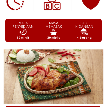
MASA
MASA
SAIZ
PENYEDIAAN
MEMASAK
HIDANGAN
10 minit
30 minit
4-6 orang