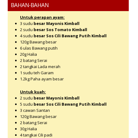
BAHAN-BAHAN
Untuk perapan ayam:
3 sudu
besar Mayonis Kimball
2 sudu
besar Sos Tomato Kimball
4 sudu
besar Sos Cili Bawang Putih Kimball
120g Bawang besar
6 ulas Bawang putih
20g Halia
2 batang Serai
2 tangkai Lada merah
1 sudu teh Garam
1.2kg Paha ayam besar
Untuk kuah:
2 sudu
besar Mayonis Kimball
5 sudu
besar Sos Cili Bawang Putih Kimball
3 cawan Santan
120g Bawang besar
2 batang Serai
30g Halia
4 tangkai Cili padi