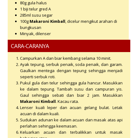
80g gula halus
1 biji telur gred A
285ml susu segar
100g
Makaroni Kimball
, dicelur mengikut arahan di
bungkusan
Minyak, dilenser
CARA-CARANYA
Campurkan A dan biar kembang selama 10 minit.
Ayak tepung, serbuk penaik, soda penaik, dan garam.
Gaulkan mentega dengan tepung sehingga menjadi
seperti serbuk roti.
Pukul gula dan telur sehingga gula hancur. Masukkan
ke dalam tepung. Tambah susu dan campuran yis.
Gaul sehingga sebati dan biar 2 jam. Masukkan
Makaroni Kimball
. Kacau rata.
Lenser kuali leper dan acuan gelang bulat. Letak
acuan di dalam kuali.
Sudukan adunan ke dalam acuan dan masak atas api
perlahan sehingga keemasan.
Keluarkan acuan dan terbalikkan untuk masak