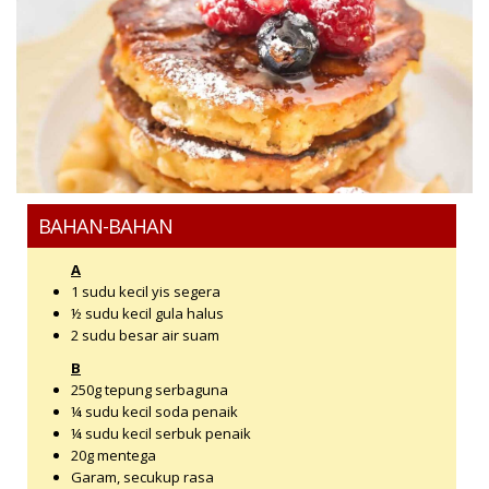
BAHAN-BAHAN
A
1 sudu kecil yis segera
½ sudu kecil gula halus
2 sudu besar air suam
B
250g tepung serbaguna
¼ sudu kecil soda penaik
¼ sudu kecil serbuk penaik
20g mentega
Garam, secukup rasa