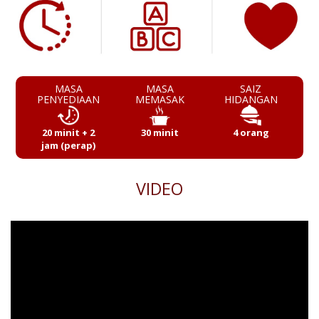
MASA
MASA
SAIZ
PENYEDIAAN
MEMASAK
HIDANGAN
20 minit + 2
30 minit
4 orang
jam (perap)
VIDEO